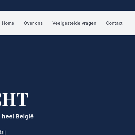
Home
Over ons
Veelgestelde vragen
Contact
CHT
 heel België
bij