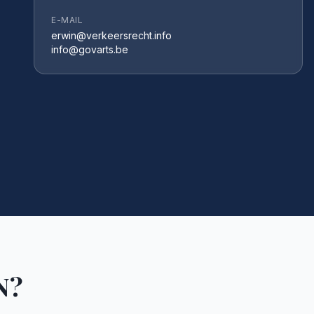
E-MAIL
erwin@verkeersrecht.info
info@govarts.be
N?