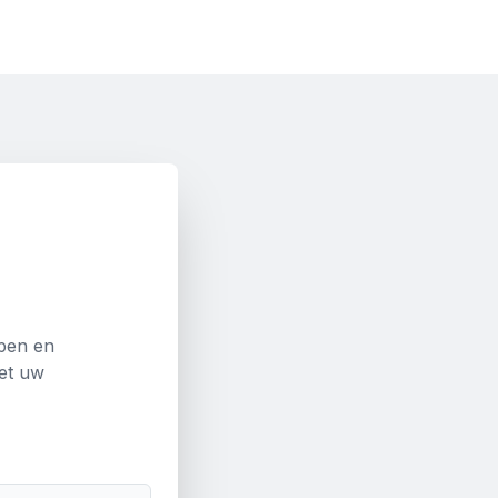
lpen en
et uw